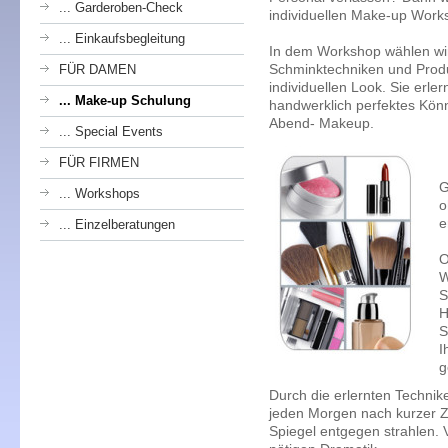
... Garderoben-Check
individuellen Make-up Wor
... Einkaufsbegleitung
In dem Workshop wählen wir 
Schminktechniken und Produ
FÜR DAMEN
individuellen Look. Sie erle
... Make-up Schulung
handwerklich perfektes Kön
Abend- Makeup.
... Special Events
FÜR FIRMEN
G
... Workshops
o
e
... Einzelberatungen
O
W
S
H
S
I
g
Durch die erlernten Techni
jeden Morgen nach kurzer Ze
Spiegel entgegen strahlen. V