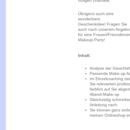
nötigen Dramatik.
Übrigens auch eine
wunderbare
Geschenkidee! Fragen Sie
auch nach unserem Angebo
für eine Frauen/Freundinne
Makeup-Party!
Inhalt:
Analyse der Gesichts
Passende Make-up A
Im Einzelcoaching zeig
Sie relevanten profes
farblich auf Sie abg
Abend-Make-up
Gleichzeitig schminke
Anleitung nach.
Sie können ganz einfa
meinen Onlineshop er