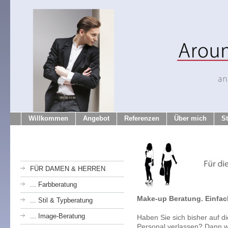
Willkommen
Angebot
Referenzen
Über mich
S
FÜR DAMEN & HERREN
... Farbberatung
Make-up Beratung. Einfac
... Stil & Typberatung
... Image-Beratung
Haben Sie sich bisher auf d
Personal verlassen? Dann wi