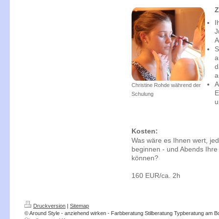
Z
I
J
A
S
a
d
a
A
Christine Rohde während der
E
Schulung
u
Kosten:
Was wäre es Ihnen wert, jed
beginnen - und Abends Ihre
können?
160 EUR/ca. 2h
Druckversion
|
Sitemap
© Around Style - anziehend wirken - Farbberatung Stilberatung Typberatung am 