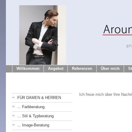
Willkommen
Angebot
Referenzen
Über mich
S
Ich freue mich über Ihre Nachr
FÜR DAMEN & HERREN
... Farbberatung
... Stil & Typberatung
... Image-Beratung