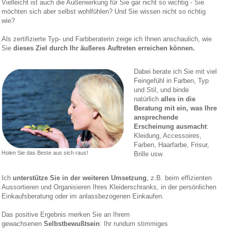
Vielleicht ist auch die Außenwirkung für Sie gar nicht so wichtig - Sie
möchten sich aber selbst wohlfühlen? Und Sie wissen nicht so richtig
wie?
Als zertifizierte Typ- und Farbberaterin zeige ich Ihnen anschaulich, wie
Sie
dieses Ziel durch Ihr äußeres Auftreten erreichen können.
Dabei berate ich Sie mit viel
Feingefühl in Farben, Typ
und Stil, und binde
natürlich
alles in die
Beratung mit ein, was Ihre
ansprechende
Erscheinung ausmacht
:
Kleidung, Accessoires,
Farben, Haarfarbe, Frisur,
Holen Sie das Beste aus sich raus!
Brille usw.
Ich
unterstütze Sie in der weiteren Umsetzung
, z.B. beim effizienten
Aussortieren und Organisieren Ihres Kleiderschranks, in der persönlichen
Einkaufsberatung oder im anlassbezogenen Einkaufen.
Das positive Ergebnis merken Sie an
Ihrem
gewac
hsenen
Selbstbewußtsein
: Ihr
rundum stimmiges