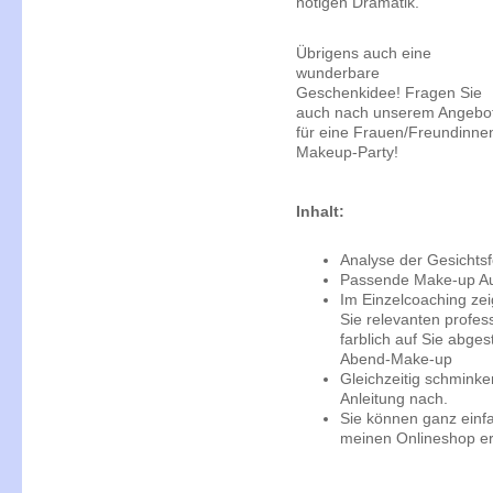
nötigen Dramatik.
Übrigens auch eine
wunderbare
Geschenkidee! Fragen Sie
auch nach unserem Angebo
für eine Frauen/Freundinne
Makeup-Party!
Inhalt:
Analyse der Gesichts
Passende Make-up A
Im Einzelcoaching zeig
Sie relevanten profes
farblich auf Sie abg
Abend-Make-up
Gleichzeitig schminke
Anleitung nach.
Sie können ganz einfa
meinen Onlineshop er