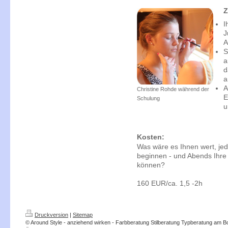
Z
I
J
A
S
a
d
a
A
Christine Rohde während der
E
Schulung
u
Kosten:
Was wäre es Ihnen wert, jed
beginnen - und Abends Ihre
können?
160 EUR/ca. 1,5 -2h
Druckversion
|
Sitemap
© Around Style - anziehend wirken - Farbberatung Stilberatung Typberatung am 