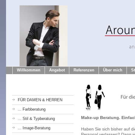
Willkommen
Angebot
Referenzen
Über mich
S
FÜR DAMEN & HERREN
... Farbberatung
Make-up Beratung. Einfac
... Stil & Typberatung
... Image-Beratung
Haben Sie sich bisher auf d
Personal verlassen? Dann wi