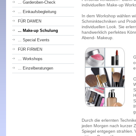
... Garderoben-Check
individuellen Make-up Wor
... Einkaufsbegleitung
In dem Workshop wählen wir 
FÜR DAMEN
Schminktechniken und Produ
individuellen Look. Sie erle
... Make-up Schulung
handwerklich perfektes Kön
Abend- Makeup.
... Special Events
FÜR FIRMEN
G
... Workshops
o
e
... Einzelberatungen
O
W
S
H
S
I
g
Durch die erlernten Techni
jeden Morgen nach kurzer Ze
Spiegel entgegen strahlen. V