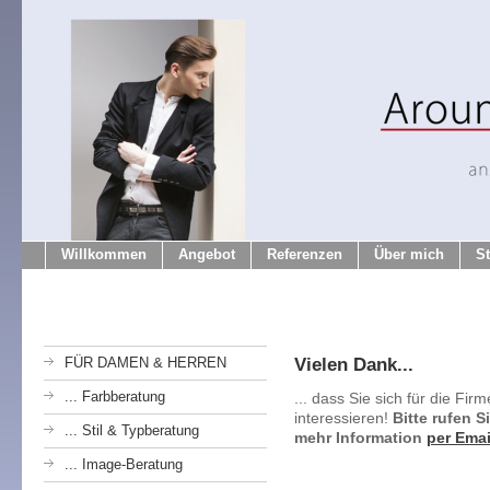
Willkommen
Angebot
Referenzen
Über mich
S
Vielen Dank...
FÜR DAMEN & HERREN
... Farbberatung
... dass Sie sich für die Fi
interessieren!
Bitte rufen S
... Stil & Typberatung
mehr Information
per Emai
... Image-Beratung