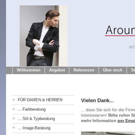
Willkommen
Angebot
Referenzen
Über mich
S
Vielen Dank...
FÜR DAMEN & HERREN
... Farbberatung
... dass Sie sich für die Fi
interessieren!
Bitte rufen S
... Stil & Typberatung
mehr Information
per Emai
... Image-Beratung