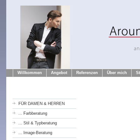
Willkommen
Angebot
Referenzen
Über mich
S
FÜR DAMEN & HERREN
... Farbberatung
... Stil & Typberatung
... Image-Beratung