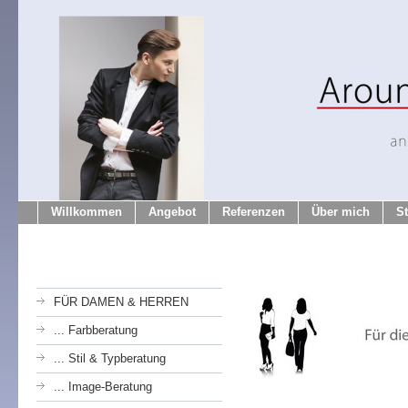
Willkommen
Angebot
Referenzen
Über mich
S
FÜR DAMEN & HERREN
... Farbberatung
... Stil & Typberatung
... Image-Beratung