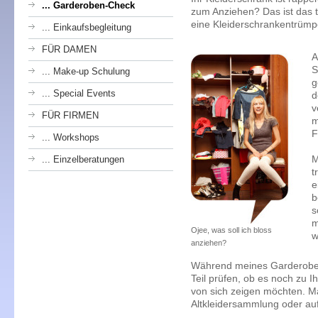
... Garderoben-Check
zum Anziehen? Das ist das t
eine Kleiderschrankentrümp
... Einkaufsbegleitung
FÜR DAMEN
A
S
... Make-up Schulung
g
... Special Events
d
v
FÜR FIRMEN
m
F
... Workshops
M
... Einzelberatungen
t
e
b
s
m
Ojee, was soll ich bloss
w
anziehen?
Während meines Garderoben
Teil prüfen, ob es noch zu I
von sich zeigen möchten. 
Altkleidersammlung oder au