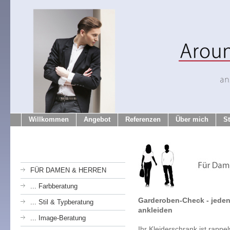
Willkommen
Angebot
Referenzen
Über mich
S
FÜR DAMEN & HERREN
... Farbberatung
Garderoben-Check - jeden
... Stil & Typberatung
ankleiden
... Image-Beratung
Ihr Kleiderschrank ist rappel