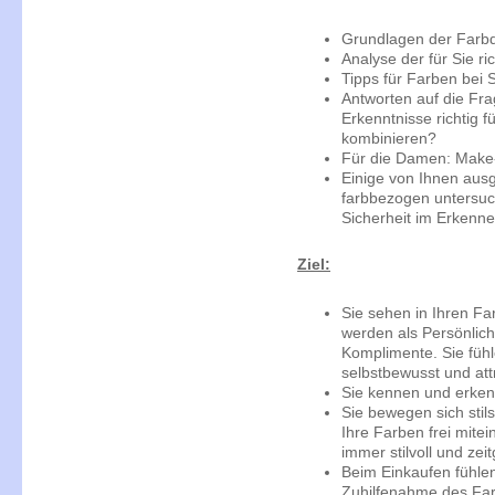
Grundlagen der Farbd
Analyse der für Sie r
Tipps für Farben bei 
Antworten auf die Fr
Erkenntnisse richtig 
kombinieren?
Für die Damen: Make
Einige von Ihnen aus
farbbezogen untersuc
Sicherheit im Erkenne
Ziel:
Sie sehen in Ihren Fa
werden als Persönli
Komplimente. Sie fühl
selbstbewusst und attr
Sie kennen und erken
Sie bewegen sich stils
Ihre Farben frei mite
immer stilvoll und z
Beim Einkaufen fühlen
Zuhilfenahme des Far