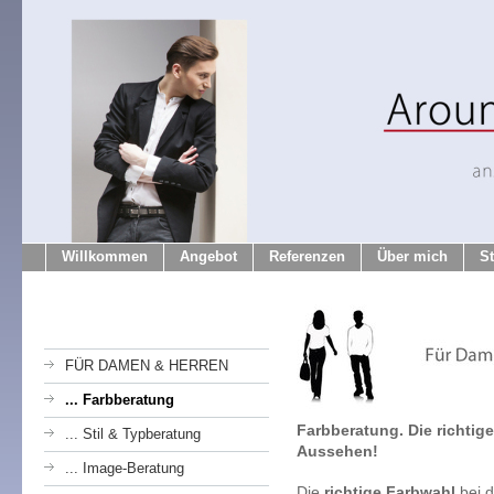
Willkommen
Angebot
Referenzen
Über mich
S
FÜR DAMEN & HERREN
... Farbberatung
Farbberatung. Die richtig
... Stil & Typberatung
Aussehen!
... Image-Beratung
Die
richtige Farbwahl
bei d