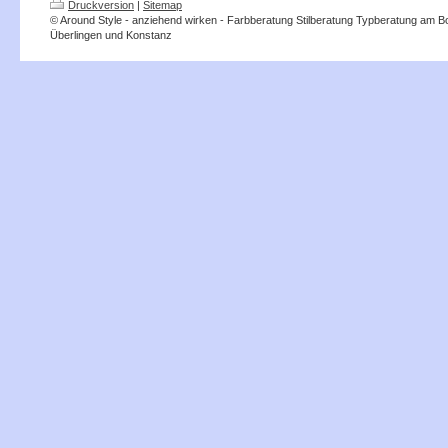
Druckversion
|
Sitemap
© Around Style - anziehend wirken - Farbberatung Stilberatung Typberatung am 
Überlingen und Konstanz